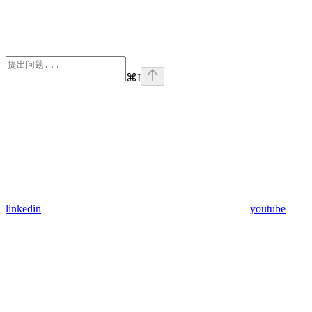
⌘
I
linkedin
youtube