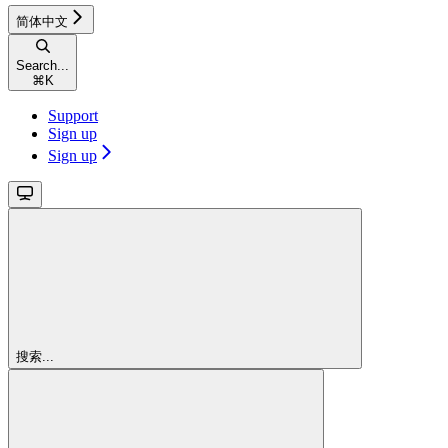
简体中文
Search...
⌘
K
Support
Sign up
Sign up
搜索...