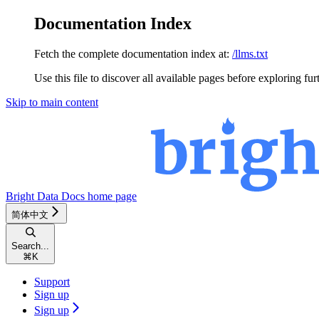
Documentation Index
Fetch the complete documentation index at:
/llms.txt
Use this file to discover all available pages before exploring fur
Skip to main content
Bright Data Docs
home page
简体中文
Search...
⌘
K
Support
Sign up
Sign up