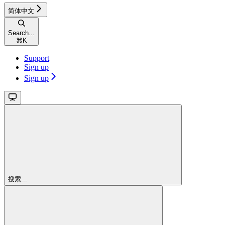
简体中文
Search...
⌘
K
Support
Sign up
Sign up
搜索...