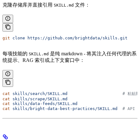
克隆存储库并直接引用
文件：
SKILL.md
git
 clone
 https://github.com/brightdata/skills.git
每项技能的
是纯 markdown - 将其注入任何代理的系
SKILL.md
统提示、RAG 索引或上下文窗口中：
cat
 skills/search/SKILL.md
                      # 粘
cat
 skills/scrape/SKILL.md
cat
 skills/data-feeds/SKILL.md
cat
 skills/bright-data-best-practices/SKILL.md
  # API