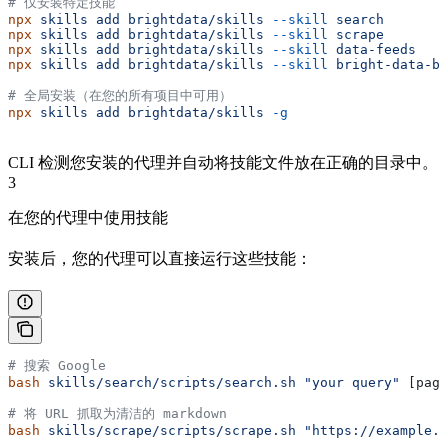
# 仅安装特定技能
npx
 skills
 add
 brightdata/skills
 --skill
 search
npx
 skills
 add
 brightdata/skills
 --skill
 scrape
npx
 skills
 add
 brightdata/skills
 --skill
 data-feeds
npx
 skills
 add
 brightdata/skills
 --skill
 bright-data-be
# 全局安装（在您的所有项目中可用）
npx
 skills
 add
 brightdata/skills
 -g
CLI 检测您安装的代理并自动将技能文件放在正确的目录中。
3
在您的代理中使用技能
安装后，您的代理可以直接运行这些技能：
# 搜索 Google
bash
 skills/search/scripts/search.sh
 "your query"
 [page
# 将 URL 抓取为清洁的 markdown
bash
 skills/scrape/scripts/scrape.sh
 "https://example.c