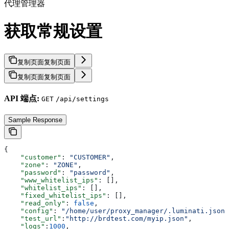
代理管理器
获取常规设置
复制页面
复制页面
复制页面
复制页面
API 端点:
GET
/api/settings
Sample Response
{
    "customer"
: 
"CUSTOMER"
,
    "zone"
: 
"ZONE"
,
    "password"
: 
"password"
,
    "www_whitelist_ips"
: [],
    "whitelist_ips"
: [],
    "fixed_whitelist_ips"
: [],
    "read_only"
: 
false
,
    "config"
: 
"/home/user/proxy_manager/.luminati.json"
    "test_url"
:
"http://brdtest.com/myip.json"
,
    "logs"
:
1000
,