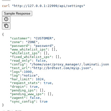
curl
 "http://127.0.0.1:22999/api/settings"
Sample Response
{
    "customer"
: 
"CUSTOMER"
,
    "zone"
: 
"ZONE"
,
    "password"
: 
"password"
,
    "www_whitelist_ips"
: [],
    "whitelist_ips"
: [],
    "fixed_whitelist_ips"
: [],
    "read_only"
: 
false
,
    "config"
: 
"/home/user/proxy_manager/.luminati.json"
    "test_url"
:
"http://brdtest.com/myip.json"
,
    "logs"
:
1000
,
    "log"
:
"notice"
,
    "har_limit"
: 
1024
,
    "request_stats"
: 
true
,
    "dropin"
: 
true
,
    "pending_ips"
: [],
    "pending_www_ips"
: [],
    "zagent"
: 
false
,
    "sync_config"
: 
true
}