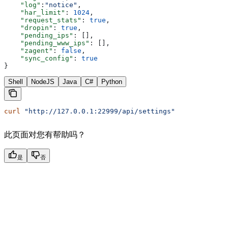
    "log"
:
"notice"
,
    "har_limit"
: 
1024
,
    "request_stats"
: 
true
,
    "dropin"
: 
true
,
    "pending_ips"
: [],
    "pending_www_ips"
: [],
    "zagent"
: 
false
,
    "sync_config"
: 
true
}
Shell
NodeJS
Java
C#
Python
curl
 "http://127.0.0.1:22999/api/settings"
此页面对您有帮助吗？
是
否