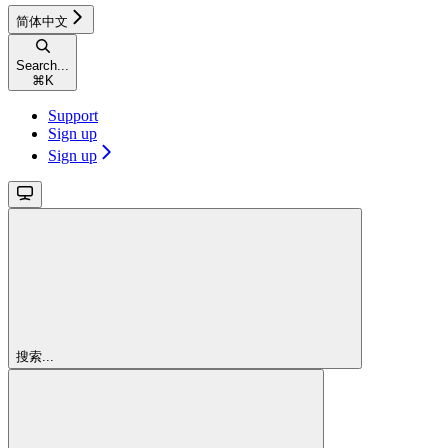
简体中文
Search...
⌘
K
Support
Sign up
Sign up
搜索...