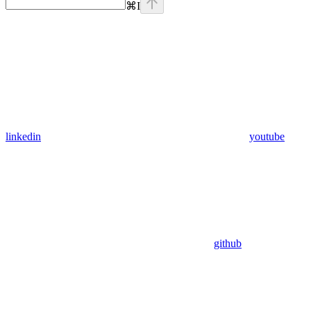
⌘
I
linkedin
youtube
github