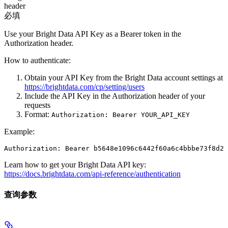
header
必填
Use your Bright Data API Key as a Bearer token in the
Authorization header.
How to authenticate:
Obtain your API Key from the Bright Data account settings at
https://brightdata.com/cp/setting/users
Include the API Key in the Authorization header of your
requests
Format:
Authorization: Bearer YOUR_API_KEY
Example:
Authorization: Bearer b5648e1096c6442f60a6c4bbbe73f8d22
Learn how to get your Bright Data API key:
https://docs.brightdata.com/api-reference/authentication
查询参数