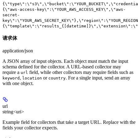
{\"type\":\"s3\",\"bucket\":\"YOUR_BUCKET\",\"credentia
{\"aws-access-key\":\"YOUR_AWS_ACCESS_KEY\",\"aws-
secret-
key\":\"YOUR_AWS_SECRET_KEY\"},\"region\":\"YOUR_REGION
{\"template\":\"results_{[datetime]}\",\"extension\":\"
请求体
application/json
A JSON array of input objects. Each object must match the input
schema defined for the collector. A URL-based collector may
require a
field, while other collectors may require fields such as
url
,
or
. For a single input, send an array
keyword
location
country
with one object.
url
string<uri>
Example field for collectors that take a target URL. Replace with the
fields your collector expects.