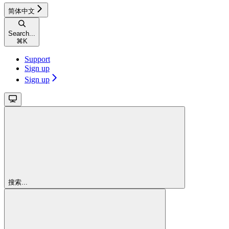
简体中文
Search...
⌘
K
Support
Sign up
Sign up
搜索...