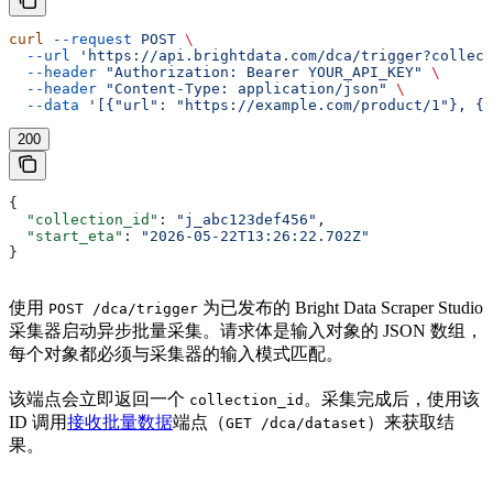
curl
 --request
 POST
 \
  --url
 'https://api.brightdata.com/dca/trigger?collect
  --header
 "Authorization: Bearer YOUR_API_KEY"
 \
  --header
 "Content-Type: application/json"
 \
  --data
 '[{"url": "https://example.com/product/1"}, {"
200
{
  "collection_id"
: 
"j_abc123def456"
,
  "start_eta"
: 
"2026-05-22T13:26:22.702Z"
}
使用
为已发布的 Bright Data Scraper Studio
POST /dca/trigger
采集器启动异步批量采集。请求体是输入对象的 JSON 数组，
每个对象都必须与采集器的输入模式匹配。
该端点会立即返回一个
。采集完成后，使用该
collection_id
ID 调用
接收批量数据
端点（
）来获取结
GET /dca/dataset
果。