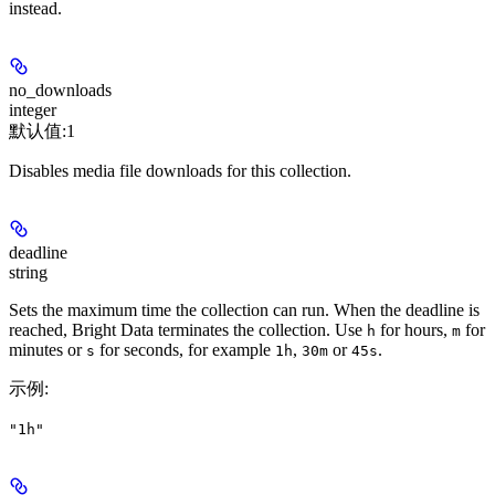
instead.
no_downloads
integer
默认值:
1
Disables media file downloads for this collection.
deadline
string
Sets the maximum time the collection can run. When the deadline is
reached, Bright Data terminates the collection. Use
for hours,
for
h
m
minutes or
for seconds, for example
,
or
.
s
1h
30m
45s
示例
:
"1h"