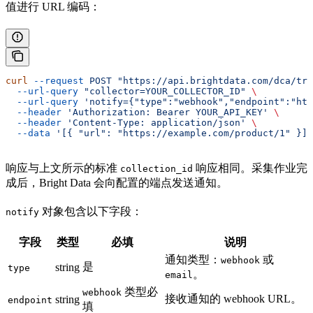
值进行 URL 编码：
curl
 --request
 POST
 "https://api.brightdata.com/dca/tri
  --url-query
 "collector=YOUR_COLLECTOR_ID"
 \
  --url-query
 'notify={"type":"webhook","endpoint":"htt
  --header
 'Authorization: Bearer YOUR_API_KEY'
 \
  --header
 'Content-Type: application/json'
 \
  --data
 '[{ "url": "https://example.com/product/1" }]'
响应与上文所示的标准
响应相同。采集作业完
collection_id
成后，Bright Data 会向配置的端点发送通知。
对象包含以下字段：
notify
字段
类型
必填
说明
通知类型：
或
webhook
是
string
type
。
email
类型必
webhook
接收通知的 webhook URL。
string
endpoint
填