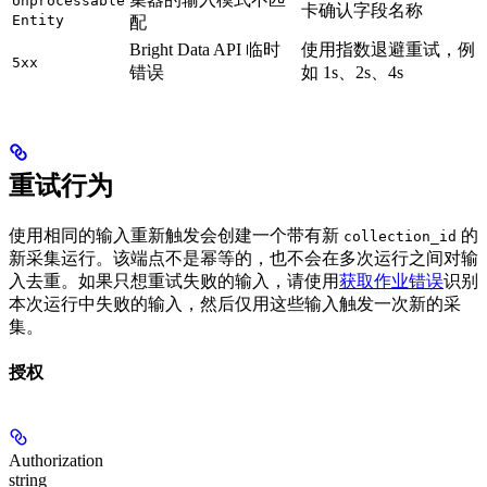
Unprocessable
卡确认字段名称
Entity
配
Bright Data API 临时
使用指数退避重试，例
5xx
错误
如 1s、2s、4s
重试行为
使用相同的输入重新触发会创建一个带有新
的
collection_id
新采集运行。该端点不是幂等的，也不会在多次运行之间对输
入去重。如果只想重试失败的输入，请使用
获取作业错误
识别
本次运行中失败的输入，然后仅用这些输入触发一次新的采
集。
授权
Authorization
string