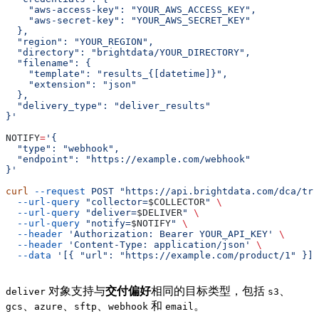
    "aws-access-key": "YOUR_AWS_ACCESS_KEY",
    "aws-secret-key": "YOUR_AWS_SECRET_KEY"
  },
  "region": "YOUR_REGION",
  "directory": "brightdata/YOUR_DIRECTORY",
  "filename": {
    "template": "results_{[datetime]}",
    "extension": "json"
  },
  "delivery_type": "deliver_results"
}'
NOTIFY
=
'{
  "type": "webhook",
  "endpoint": "https://example.com/webhook"
}'
curl
 --request
 POST
 "https://api.brightdata.com/dca/tri
  --url-query
 "collector=
$COLLECTOR
"
 \
  --url-query
 "deliver=
$DELIVER
"
 \
  --url-query
 "notify=
$NOTIFY
"
 \
  --header
 'Authorization: Bearer YOUR_API_KEY'
 \
  --header
 'Content-Type: application/json'
 \
  --data
 '[{ "url": "https://example.com/product/1" }]'
对象支持与
交付偏好
相同的目标类型，包括
、
deliver
s3
、
、
、
和
。
gcs
azure
sftp
webhook
email