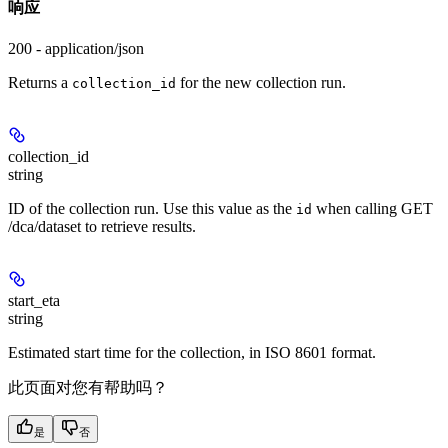
响应
200 - application/json
Returns a
for the new collection run.
collection_id
collection_id
string
ID of the collection run. Use this value as the
when calling GET
id
/dca/dataset to retrieve results.
start_eta
string
Estimated start time for the collection, in ISO 8601 format.
此页面对您有帮助吗？
是
否