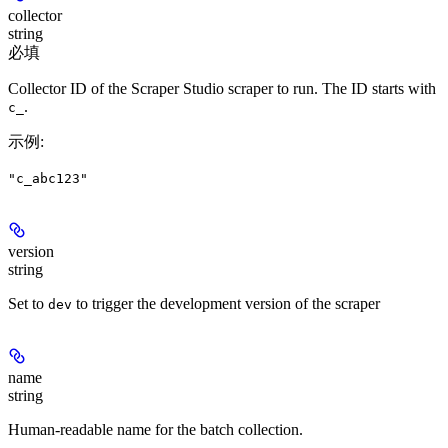
collector
string
必填
Collector ID of the Scraper Studio scraper to run. The ID starts with
.
c_
示例
:
"c_abc123"
version
string
Set to
to trigger the development version of the scraper
dev
name
string
Human-readable name for the batch collection.