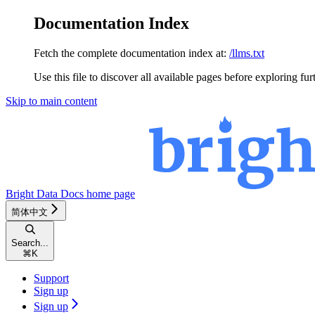
Documentation Index
Fetch the complete documentation index at:
/llms.txt
Use this file to discover all available pages before exploring fur
Skip to main content
Bright Data Docs
home page
简体中文
Search...
⌘
K
Support
Sign up
Sign up