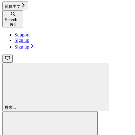
简体中文
Search...
⌘
K
Support
Sign up
Sign up
搜索...