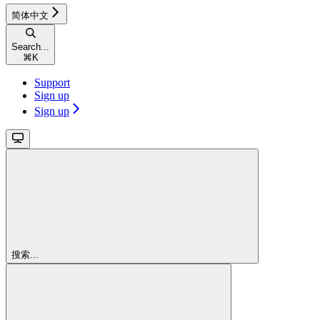
简体中文
Search...
⌘
K
Support
Sign up
Sign up
搜索...