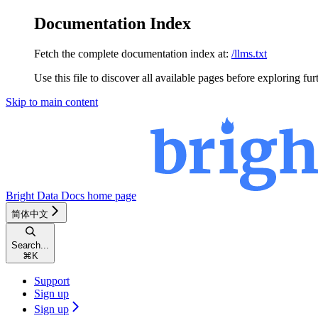
Documentation Index
Fetch the complete documentation index at:
/llms.txt
Use this file to discover all available pages before exploring fur
Skip to main content
Bright Data Docs
home page
简体中文
Search...
⌘
K
Support
Sign up
Sign up