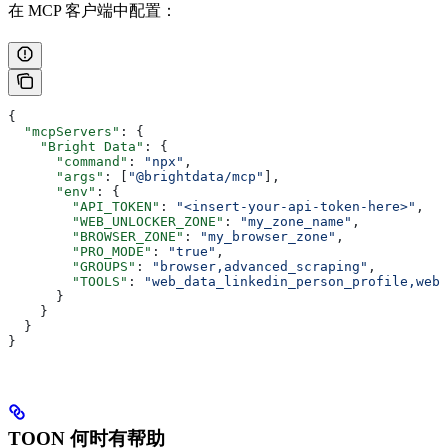
在 MCP 客户端中配置：
{
  "mcpServers"
: {
    "Bright Data"
: {
      "command"
: 
"npx"
,
      "args"
: [
"@brightdata/mcp"
],
      "env"
: {
        "API_TOKEN"
: 
"<insert-your-api-token-here>"
,
        "WEB_UNLOCKER_ZONE"
: 
"my_zone_name"
,
        "BROWSER_ZONE"
: 
"my_browser_zone"
,
        "PRO_MODE"
: 
"true"
,
        "GROUPS"
: 
"browser,advanced_scraping"
,
        "TOOLS"
: 
"web_data_linkedin_person_profile,web_
      }
    }
  }
}
TOON 何时有帮助