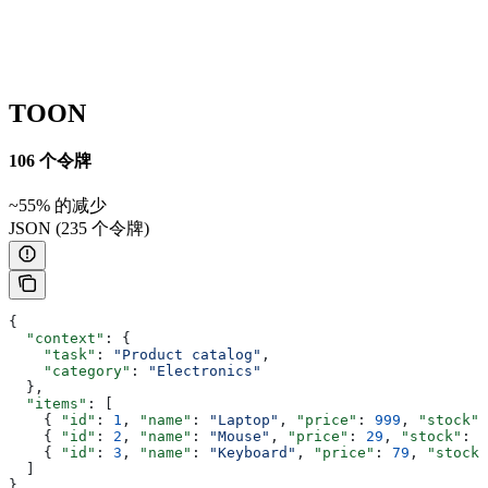
TOON
106 个令牌
~55% 的减少
JSON (235 个令牌)
{
  "context"
: {
    "task"
: 
"Product catalog"
,
    "category"
: 
"Electronics"
  },
  "items"
: [
    { 
"id"
: 
1
, 
"name"
: 
"Laptop"
, 
"price"
: 
999
, 
"stock"
:
    { 
"id"
: 
2
, 
"name"
: 
"Mouse"
, 
"price"
: 
29
, 
"stock"
: 
2
    { 
"id"
: 
3
, 
"name"
: 
"Keyboard"
, 
"price"
: 
79
, 
"stock"
  ]
}