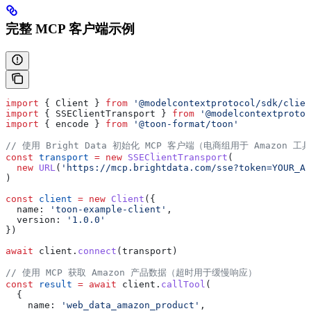
完整 MCP 客户端示例
import
 { 
Client
 } 
from
 '@modelcontextprotocol/sdk/clien
import
 { 
SSEClientTransport
 } 
from
 '@modelcontextprotoc
import
 { 
encode
 } 
from
 '@toon-format/toon'
// 使用 Bright Data 初始化 MCP 客户端（电商组用于 Amazon 工
const
 transport
 =
 new
 SSEClientTransport
(
  new
 URL
(
'https://mcp.brightdata.com/sse?token=YOUR_AP
)
const
 client
 =
 new
 Client
({
  name:
 'toon-example-client'
,
  version:
 '1.0.0'
})
await
 client
.
connect
(
transport
)
// 使用 MCP 获取 Amazon 产品数据（超时用于缓慢响应）
const
 result
 =
 await
 client
.
callTool
(
  {
    name:
 'web_data_amazon_product'
,