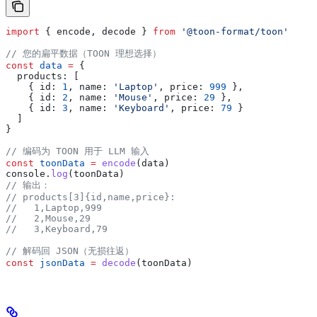
import
 { 
encode
, 
decode
 } 
from
 '@toon-format/toon'
// 您的扁平数据（TOON 理想选择）
const
 data
 =
 {
  products:
 [
    { 
id:
 1
, 
name:
 'Laptop'
, 
price:
 999
 },
    { 
id:
 2
, 
name:
 'Mouse'
, 
price:
 29
 },
    { 
id:
 3
, 
name:
 'Keyboard'
, 
price:
 79
 }
  ]
}
// 编码为 TOON 用于 LLM 输入
const
 toonData
 =
 encode
(
data
)
console
.
log
(
toonData
)
// 输出：
// products[3]{id,name,price}:
//   1,Laptop,999
//   2,Mouse,29
//   3,Keyboard,79
// 解码回 JSON（无损往返）
const
 jsonData
 =
 decode
(
toonData
)