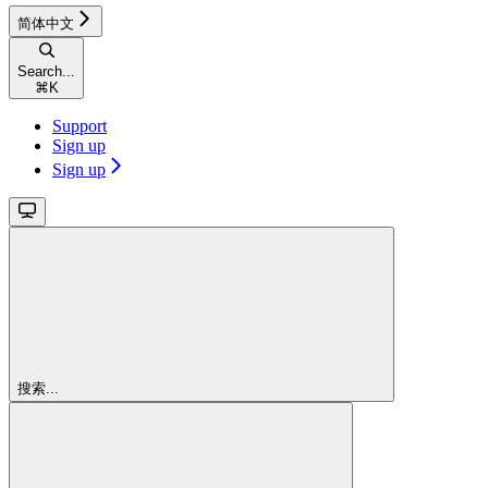
简体中文
Search...
⌘
K
Support
Sign up
Sign up
搜索...