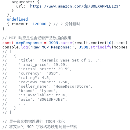
    arguments:
 {
      url:
 'https://www.amazon.com/dp/B0EXAMPLE123'
    }
  },
  undefined
,
  { 
timeout:
 120000
 } 
// 2 分钟超时
)
// MCP 响应是包含嵌套产品数据的数组
const
 mcpResponse
 =
 JSON
.
parse
(
result
.
content
[
0
].
text
)
console
.
log
(
'Raw MCP Response:'
, 
JSON
.
stringify
(
mcpResp
// [
//   {
//     "title": "Ceramic Vase Set of 3...",
//     "final_price": 29.99,
//     "initial_price": 29.99,
//     "currency": "USD",
//     "rating": 4.5,
//     "reviews_count": 1250,
//     "seller_name": "HomeDecorStore",
//     "brand": "Lyeec",
//     "is_available": true,
//     "asin": "B0G13HFJNB",
//     ...
//   }
// ]
// 展平嵌套数据以进行 TOON 优化
// 将实际的 MCP 字段名称映射到扁平结构