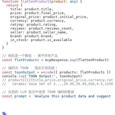
function
 flattenProduct
(
product
:
 any
) {
  return
 {
    title:
 product
.
title
,
    price:
 product
.
final_price
,
    original_price:
 product
.
initial_price
,
    currency:
 product
.
currency
,
    rating:
 product
.
rating
,
    reviews:
 product
.
reviews_count
,
    seller:
 product
.
seller_name
,
    brand:
 product
.
brand
,
    in_stock:
 product
.
is_available
  }
}
// 响应是一个数组 - 展平所有产品
const
 flatProducts
 =
 mcpResponse
.
map
(
flattenProduct
)
// 编码为 TOON - 现在它很高效！
const
 toonOutput
 =
 encode
({ 
products:
 flatProducts
 })
console
.
log
(
'TOON Output:'
, 
toonOutput
)
// products[1]{title,price,original_price,currency,rat
//   Ceramic Vase Set of 3...,29.99,29.99,USD,4.5,1250,
// 在您的 LLM 提示中使用 TOON 编码的数据
const
 prompt
 =
 `Analyze this product data and suggest p