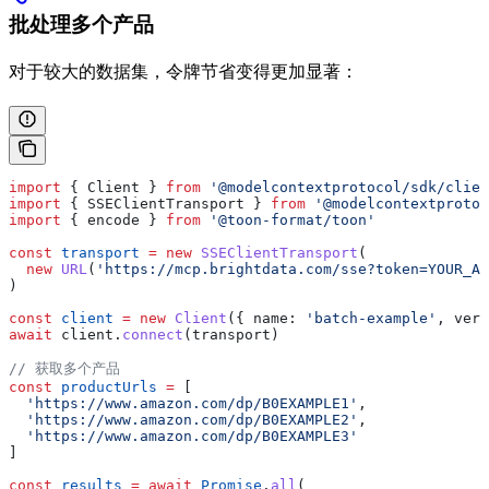
批处理多个产品
对于较大的数据集，令牌节省变得更加显著：
import
 { 
Client
 } 
from
 '@modelcontextprotocol/sdk/clien
import
 { 
SSEClientTransport
 } 
from
 '@modelcontextprotoc
import
 { 
encode
 } 
from
 '@toon-format/toon'
const
 transport
 =
 new
 SSEClientTransport
(
  new
 URL
(
'https://mcp.brightdata.com/sse?token=YOUR_AP
)
const
 client
 =
 new
 Client
({ 
name:
 'batch-example'
, 
vers
await
 client
.
connect
(
transport
)
// 获取多个产品
const
 productUrls
 =
 [
  'https://www.amazon.com/dp/B0EXAMPLE1'
,
  'https://www.amazon.com/dp/B0EXAMPLE2'
,
  'https://www.amazon.com/dp/B0EXAMPLE3'
]
const
 results
 =
 await
 Promise
.
all
(