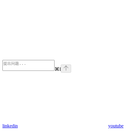
⌘
I
linkedin
youtube