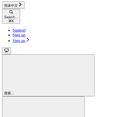
简体中文
Search...
⌘
K
Support
Sign up
Sign up
搜索...