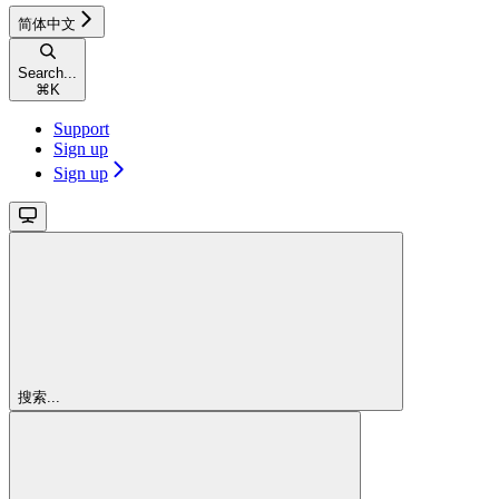
简体中文
Search...
⌘
K
Support
Sign up
Sign up
搜索...