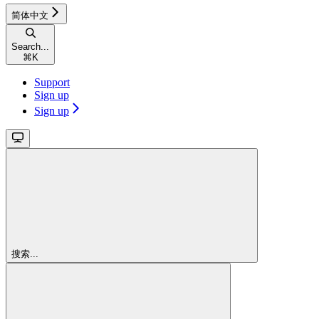
简体中文
Search...
⌘
K
Support
Sign up
Sign up
搜索...