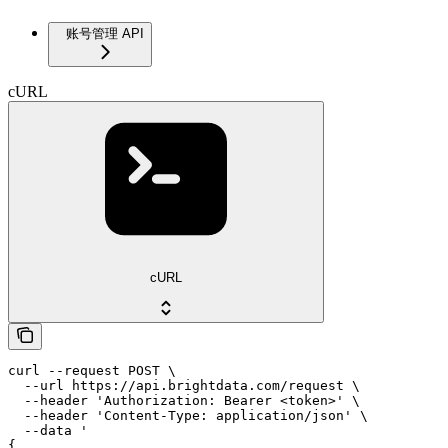
账号管理 API
cURL
cURL
curl --request POST \

  --url https://api.brightdata.com/request \

  --header 'Authorization: Bearer <token>' \

  --header 'Content-Type: application/json' \

  --data '

{
