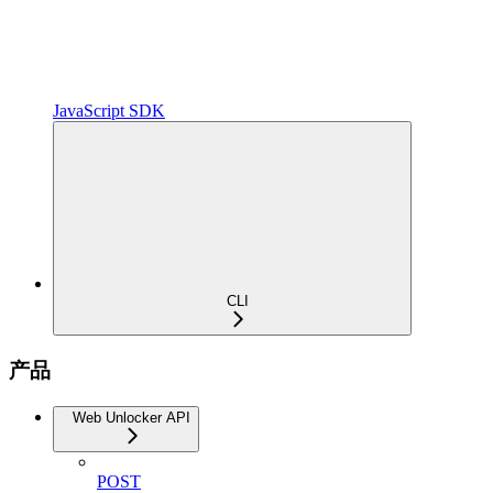
JavaScript SDK
CLI
产品
Web Unlocker API
POST