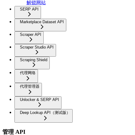
解锁网站
SERP API
Marketplace Dataset API
Scraper API
Scraper Studio API
Scraping Shield
代理网络
代理管理器
Unlocker & SERP API
Deep Lookup API（测试版）
管理 API