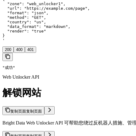
  "zone": "web_unlocker1",

  "url": "https://example.com/page",

  "format": "json",

  "method": "GET",

  "country": "us",

  "data_format": "markdown",

  "render": "true"

}

'
200
400
401
"成功"
Web Unlocker API
解锁网站
复制页面
复制页面
Bright Data Web Unlocker API 可帮助您绕过反机