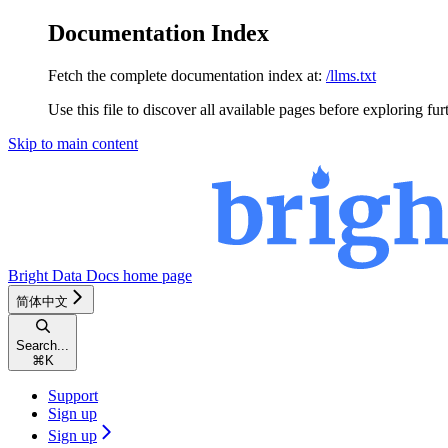
Documentation Index
Fetch the complete documentation index at:
/llms.txt
Use this file to discover all available pages before exploring fur
Skip to main content
Bright Data Docs
home page
简体中文
Search...
⌘
K
Support
Sign up
Sign up