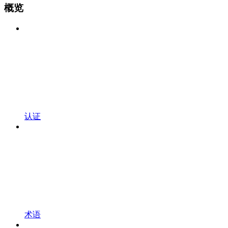
概览
认证
术语