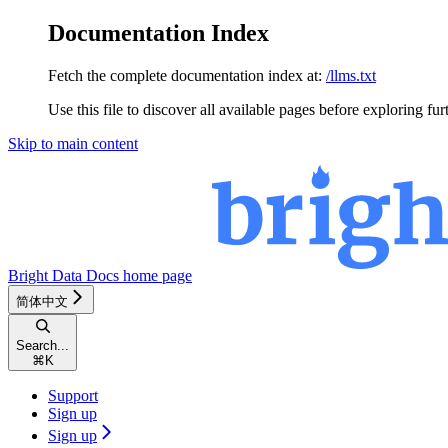
Documentation Index
Fetch the complete documentation index at:
/llms.txt
Use this file to discover all available pages before exploring fur
Skip to main content
Bright Data Docs
home page
简体中文
Search...
⌘
K
Support
Sign up
Sign up