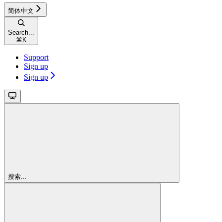
简体中文
Search...
⌘
K
Support
Sign up
Sign up
搜索...