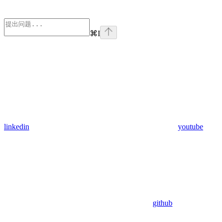
⌘
I
linkedin
youtube
github