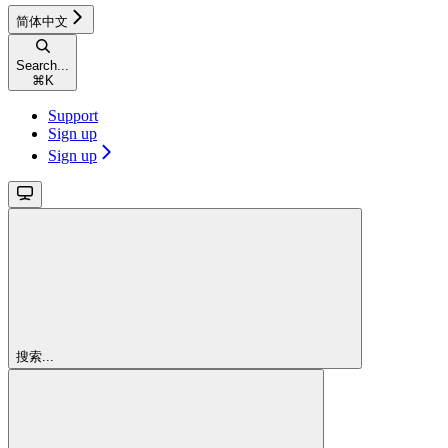
简体中文
Search...
⌘
K
Support
Sign up
Sign up
搜索...