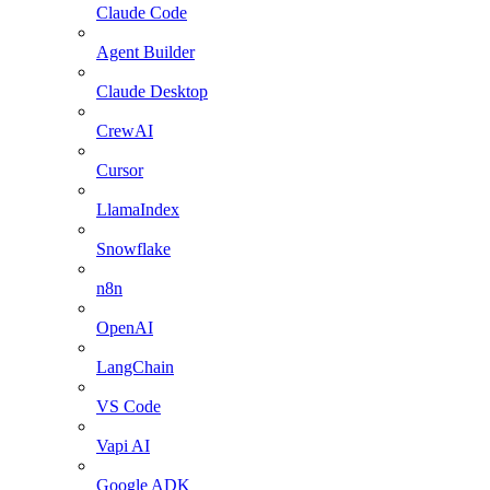
Claude Code
Agent Builder
Claude Desktop
CrewAI
Cursor
LlamaIndex
Snowflake
n8n
OpenAI
LangChain
VS Code
Vapi AI
Google ADK