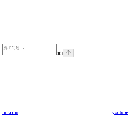
⌘
I
linkedin
youtube