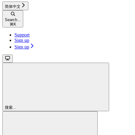
简体中文
Search...
⌘
K
Support
Sign up
Sign up
搜索...