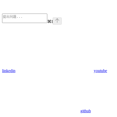
⌘
I
linkedin
youtube
github