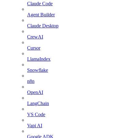
Claude Code
Agent Builder
Claude Desktop
CrewAI
Cursor
LlamaIndex
Snowflake
n8n
OpenAI
LangChain
VS Code
Vapi AI
Google ADK