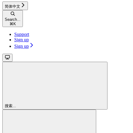
简体中文
Search...
⌘
K
Support
Sign up
Sign up
搜索...