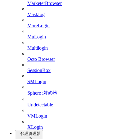
MarketerBrowser
Maskfog
MoreLogin
MuLogin
Multilogin
Octo Browser
SessionBox
SMLogin
Sphere 浏览器
Undetectable
VMLogin
XLogin
代理管理器