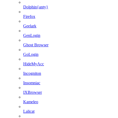
Dolphin{anty}
Firefox
Geelark
GenLogin
Ghost Browser
GoLogin
HideMyAcc
Incogniton
Insomniac
IXBrowser
Kameleo
Lalicat