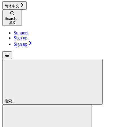
简体中文
Search...
⌘
K
Support
Sign up
Sign up
搜索...