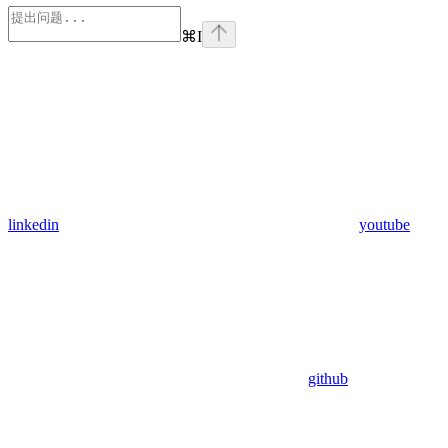
⌘
I
linkedin
youtube
github