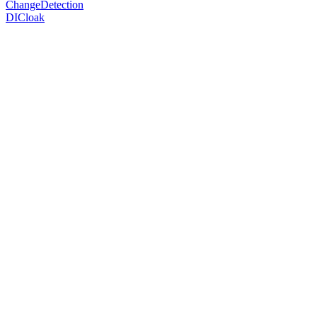
ChangeDetection
DICloak