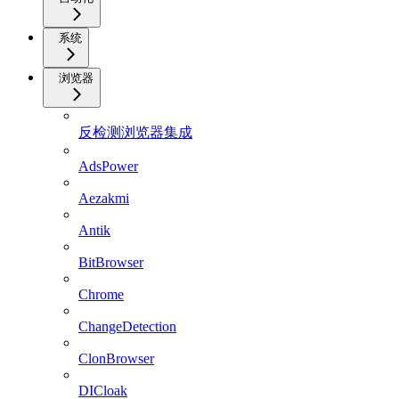
系统
浏览器
反检测浏览器集成
AdsPower
Aezakmi
Antik
BitBrowser
Chrome
ChangeDetection
ClonBrowser
DICloak