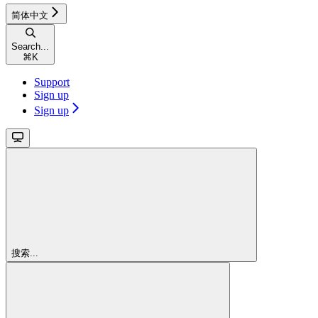
简体中文
Search...
⌘
K
Support
Sign up
Sign up
搜索...