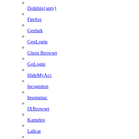
Dolphin{anty}
Firefox
Geelark
GenLogin
Ghost Browser
GoLogin
HideMyAcc
Incogniton
Insomniac
IXBrowser
Kameleo
Lalicat