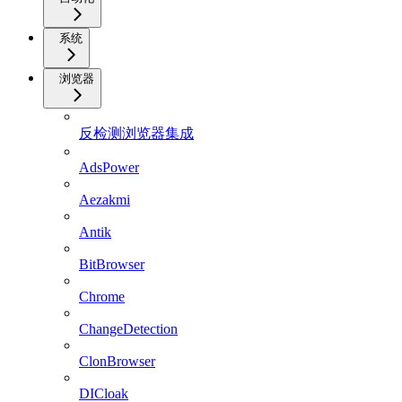
系统
浏览器
反检测浏览器集成
AdsPower
Aezakmi
Antik
BitBrowser
Chrome
ChangeDetection
ClonBrowser
DICloak