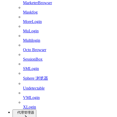
MarketerBrowser
Maskfog
MoreLogin
MuLogin
Multilogin
Octo Browser
SessionBox
SMLogin
Sphere 浏览器
Undetectable
VMLogin
XLogin
代理管理器