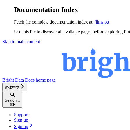
Documentation Index
Fetch the complete documentation index at:
/llms.txt
Use this file to discover all available pages before exploring fur
Skip to main content
Bright Data Docs
home page
简体中文
Search...
⌘
K
Support
Sign up
Sign up