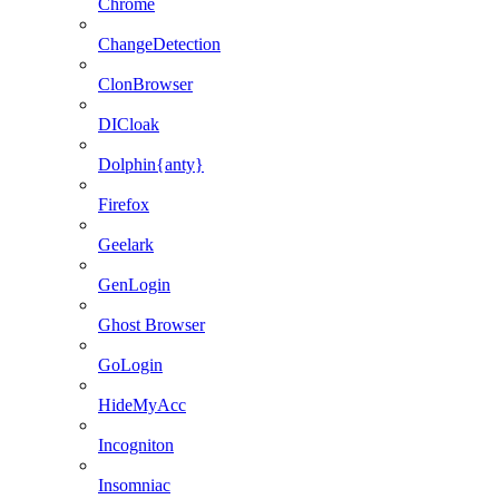
Chrome
ChangeDetection
ClonBrowser
DICloak
Dolphin{anty}
Firefox
Geelark
GenLogin
Ghost Browser
GoLogin
HideMyAcc
Incogniton
Insomniac