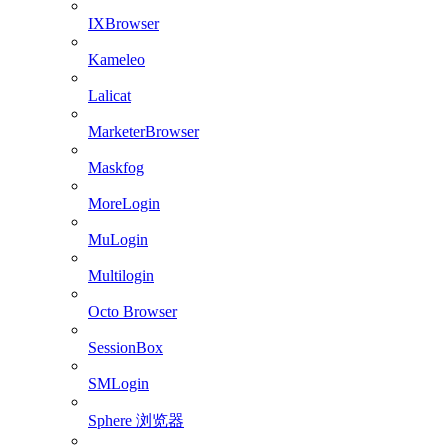
IXBrowser
Kameleo
Lalicat
MarketerBrowser
Maskfog
MoreLogin
MuLogin
Multilogin
Octo Browser
SessionBox
SMLogin
Sphere 浏览器