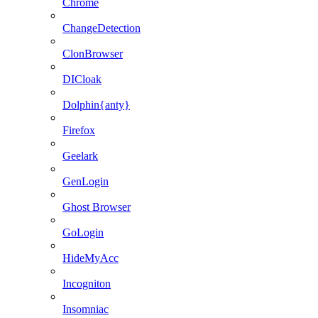
Chrome
ChangeDetection
ClonBrowser
DICloak
Dolphin{anty}
Firefox
Geelark
GenLogin
Ghost Browser
GoLogin
HideMyAcc
Incogniton
Insomniac