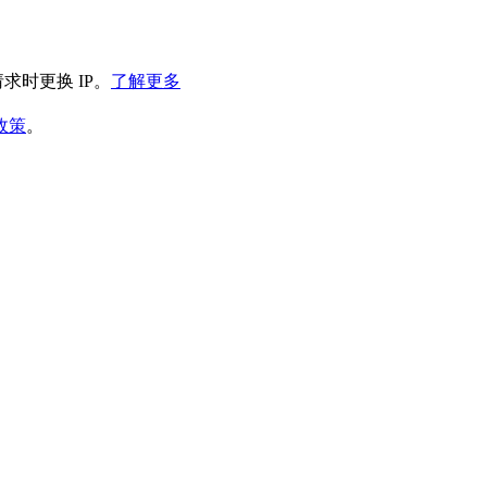
求时更换 IP。
了解更多
政策
。