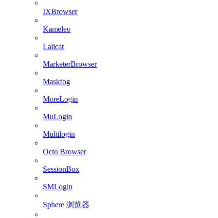
IXBrowser
Kameleo
Lalicat
MarketerBrowser
Maskfog
MoreLogin
MuLogin
Multilogin
Octo Browser
SessionBox
SMLogin
Sphere 浏览器