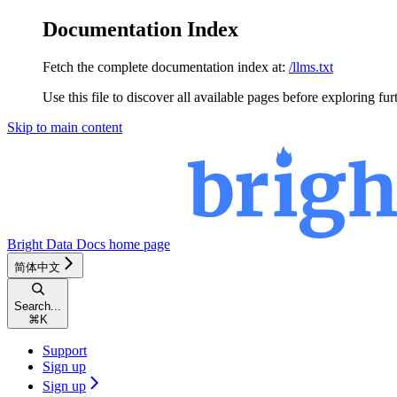
Documentation Index
Fetch the complete documentation index at:
/llms.txt
Use this file to discover all available pages before exploring fur
Skip to main content
Bright Data Docs
home page
简体中文
Search...
⌘
K
Support
Sign up
Sign up