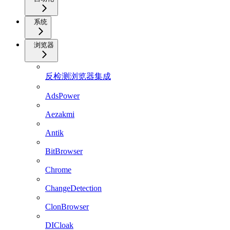
系统
浏览器
反检测浏览器集成
AdsPower
Aezakmi
Antik
BitBrowser
Chrome
ChangeDetection
ClonBrowser
DICloak