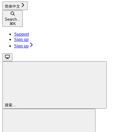
简体中文
Search...
⌘
K
Support
Sign up
Sign up
搜索...