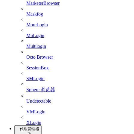
MarketerBrowser
Maskfog
MoreLogin
MuLogin
Multilogin
Octo Browser
SessionBox
SMLogin
Sphere 浏览器
Undetectable
VMLogin
XLogin
代理管理器