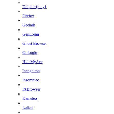
Dolphin{anty}
Firefox
Geelark
GenLogin
Ghost Browser
GoLogin
HideMyAcc
Incogniton
Insomniac
IXBrowser
Kameleo
Lalicat