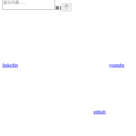
⌘
I
linkedin
youtube
github