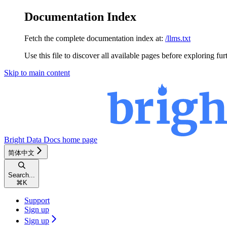
Documentation Index
Fetch the complete documentation index at:
/llms.txt
Use this file to discover all available pages before exploring fur
Skip to main content
Bright Data Docs
home page
简体中文
Search...
⌘
K
Support
Sign up
Sign up