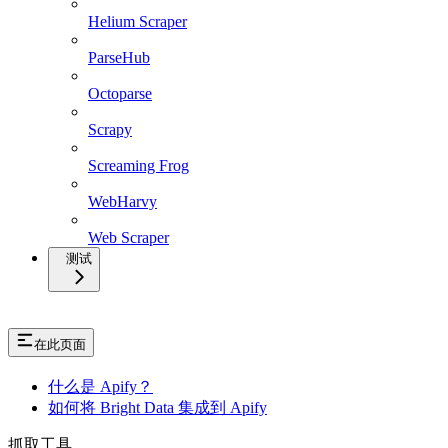
Helium Scraper
ParseHub
Octoparse
Scrapy
Screaming Frog
WebHarvy
Web Scraper
测试
在此页面
什么是 Apify？
如何将 Bright Data 集成到 Apify
抓取工具