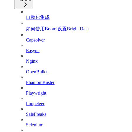
自动化集成
如何使用Boomi设置Bright Data
Capsolver
Easync
Nginx
OpenBullet
PhantomBuster
Playwright
Puppeteer
SaleFreaks
Selenium