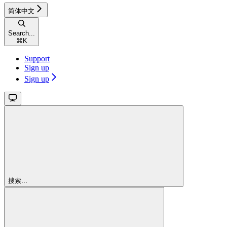
简体中文
Search...
⌘
K
Support
Sign up
Sign up
搜索...