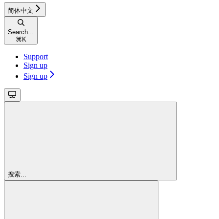
简体中文
Search...
⌘
K
Support
Sign up
Sign up
搜索...