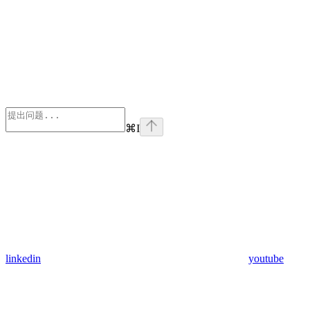
⌘
I
linkedin
youtube