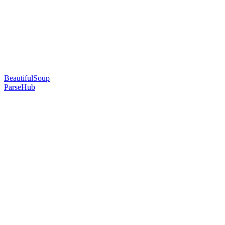
BeautifulSoup
ParseHub