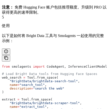
注意：
免费 Hugging Face 账户包括推理额度。升级到 PRO 以
获得更高的速率限制。
5
使用
以下是如何将 Bright Data 工具与 Smolagents 一起使用的完整
示例：
from
 smolagents 
import
 CodeAgent, InferenceClientModel,
# Load Bright Data tools from Hugging Face Spaces
web_search 
=
 Tool.from_space(
    "BrightData/brightdata-search-tool"
,
    name
=
"search_tool"
,
    description
=
"search the web"
)
extract 
=
 Tool.from_space(
    "BrightData/brightdata-scraper-tool"
,
    name
=
"extract_tool"
,