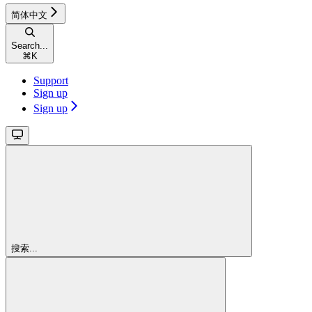
简体中文
Search...
⌘
K
Support
Sign up
Sign up
搜索...