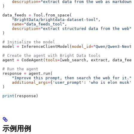
    description
=
"extract data from the web as markdown 
)
data_feeds 
=
 Tool.from_space(
    "BrightData/brightdata-dataset-tool"
,
    name
=
"data_feeds_tool"
,
    description
=
"extract structured data from the web"
)
# Initialize the model
model 
=
 InferenceClientModel(
model_id
=
"Qwen/Qwen3-Next-
# Create the agent with Bright Data tools
agent 
=
 CodeAgent(
tools
=
[web_search, extract, data_feed
# Run the agent
response 
=
 agent.run(
    "Improve this prompt, then search the web for it."
,
    additional_args
=
{
'user_prompt'
: 
'who is elon musk'
}
)
print
(response)
示例用例