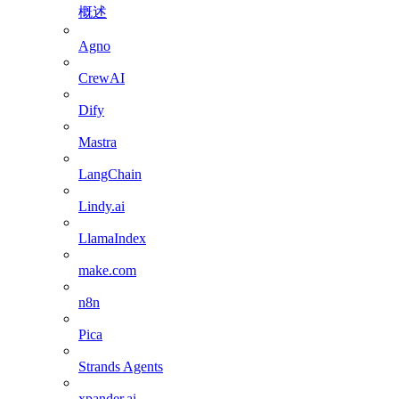
概述
Agno
CrewAI
Dify
Mastra
LangChain
Lindy.ai
LlamaIndex
make.com
n8n
Pica
Strands Agents
xpander.ai