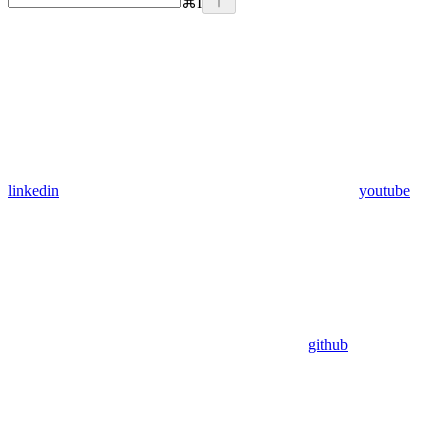
⌘
I
linkedin
youtube
github