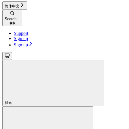
简体中文
Search...
⌘
K
Support
Sign up
Sign up
搜索...