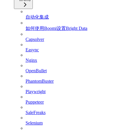
自动化集成
如何使用Boomi设置Bright Data
Capsolver
Easync
Nginx
OpenBullet
PhantomBuster
Playwright
Puppeteer
SaleFreaks
Selenium