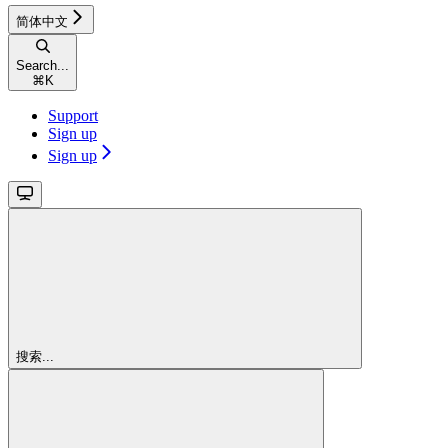
简体中文
Search...
⌘
K
Support
Sign up
Sign up
搜索...