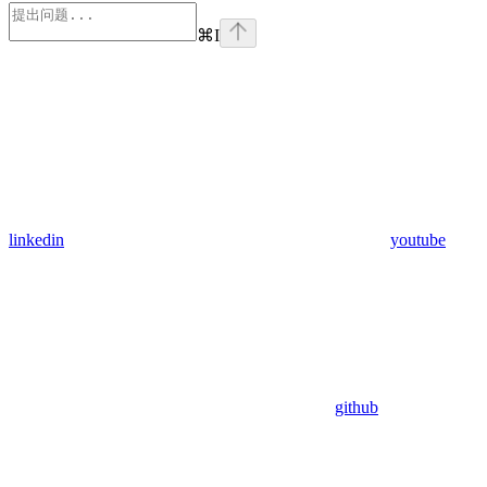
⌘
I
linkedin
youtube
github