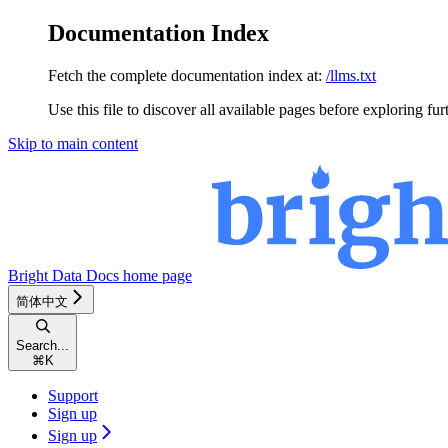
Documentation Index
Fetch the complete documentation index at:
/llms.txt
Use this file to discover all available pages before exploring fur
Skip to main content
Bright Data Docs
home page
简体中文
Search...
⌘
K
Support
Sign up
Sign up